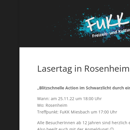
Lasertag in Rosenheim
„Blitzschnelle Action im Schwarzlicht durch e
Wann: am 25.11.22 um 18:00 Uhr
Wo: Rosenheim
Treffpunkt: FuKK Miesbach um 17:00 Uhr
Alle BesucherInnen ab 12 Jahren sind herzlich e
Also beeilt euch mit der Anmeldung! 🙂