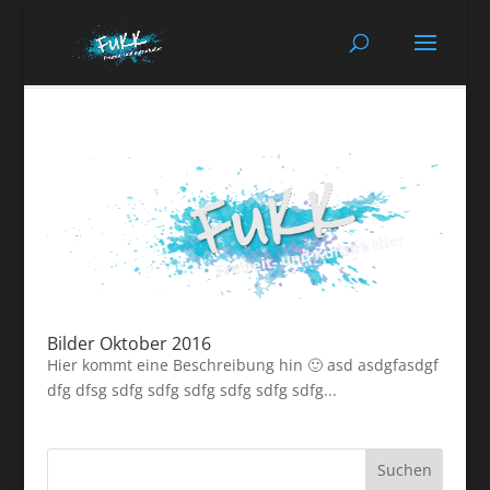
Bilder Oktober 2016
Hier kommt eine Beschreibung hin 🙂 asd asdgfasdgf
dfg dfsg sdfg sdfg sdfg sdfg sdfg sdfg...